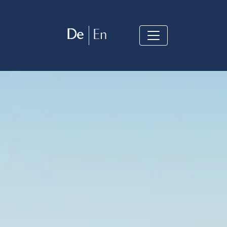
De
En